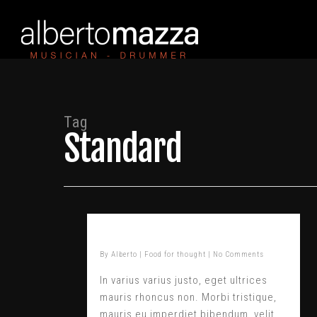
Tag
Standard
Amazing standard post
By
Alberto
|
Food for thought
|
No Comments
In varius varius justo, eget ultrices
mauris rhoncus non. Morbi tristique,
mauris eu imperdiet bibendum, velit