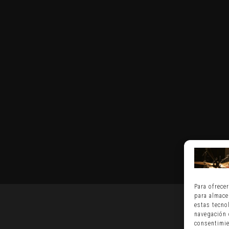
Para ofrece
para almace
estas tecno
navegación o
consentimie