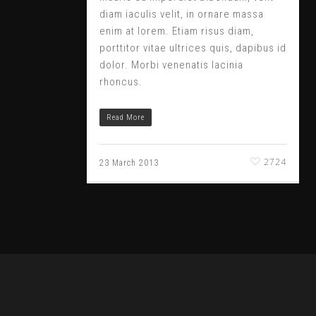
diam iaculis velit, in ornare massa
enim at lorem. Etiam risus diam,
porttitor vitae ultrices quis, dapibus id
dolor. Morbi venenatis lacinia
rhoncus.
Read More
2724
23 March 2013